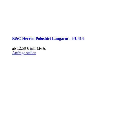
B&C Herren Poloshirt Langarm – PU414
ab
12,50
€
inkl. MwSt.
Dieses
Anfrage stellen
Produkt
weist
mehrere
Varianten
auf.
Die
Optionen
können
auf
der
Produktseite
gewählt
werden