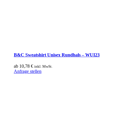
B&C Sweatshirt Unisex Rundhals – WUI23
ab
10,78
€
inkl. MwSt.
Dieses
Anfrage stellen
Produkt
weist
mehrere
Varianten
auf.
Die
Optionen
können
auf
der
Produktseite