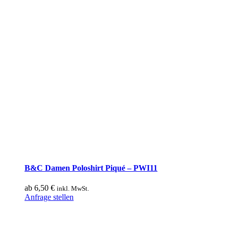
B&C Damen Poloshirt Piqué – PWI11
ab
6,50
€
inkl. MwSt.
Dieses
Anfrage stellen
Produkt
weist
mehrere