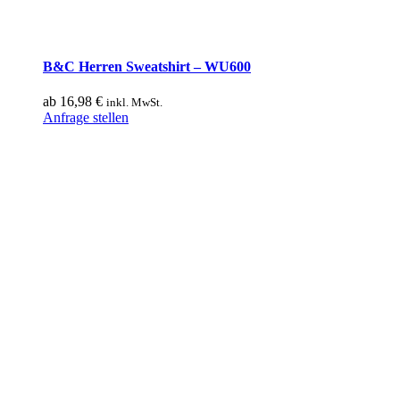
B&C Herren Sweatshirt – WU600
ab
16,98
€
inkl. MwSt.
Dieses
Anfrage stellen
Produkt
weist
mehrere
Varianten
auf.
Die
Optionen
können
auf
der
Produktseite
gewählt
werden