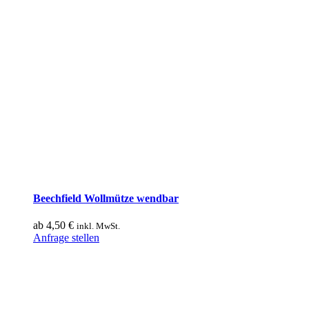
Beechfield Wollmütze wendbar
ab
4,50
€
inkl. MwSt.
Dieses
Anfrage stellen
Produkt
weist
mehrere
Varianten
auf.