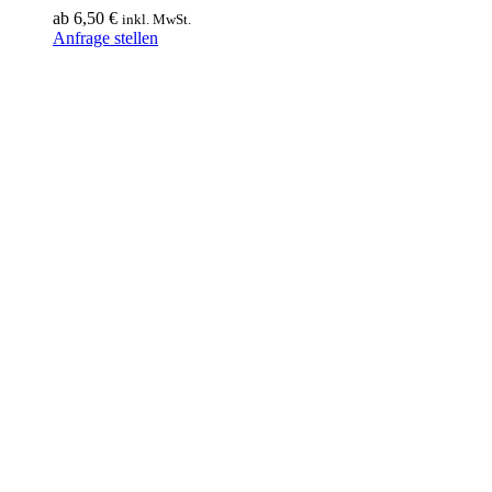
ab
6,50
€
inkl. MwSt.
Dieses
Anfrage stellen
Produkt
weist
mehrere
Varianten
auf.
Die
Optionen
können
auf
der
Produktseite
gewählt
werden