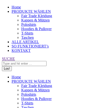
Home
PRODUKTE WÄHLEN
Fair Trade Kleidung
Kappen & Mützen
Poloshirts
Hoodies & Pullover
T-Shirts
Taschen
ALLE ARTIKEL
SO FUNKTIONIERT’s
KONTAKT
Search:
SUCHE
Home
PRODUKTE WÄHLEN
Fair Trade Kleidung
Kappen & Mützen
Poloshirts
Hoodies & Pullover
T-Shirts
Taschen