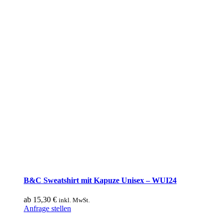
B&C Sweatshirt mit Kapuze Unisex – WUI24
ab
15,30
€
inkl. MwSt.
Dieses
Anfrage stellen
Produkt