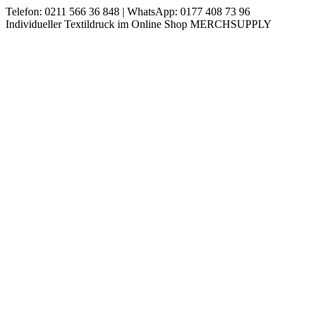
Zum
Telefon: 0211 566 36 848 | WhatsApp: 0177 408 73 96
Inhalt
Instagram
Individueller Textildruck im Online Shop MERCHSUPPLY
springen
page
opens
in
new
window