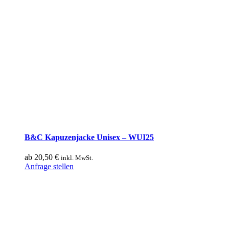
B&C Kapuzenjacke Unisex – WUI25
ab
20,50
€
inkl. MwSt.
Dieses
Anfrage stellen
Produkt
weist
mehrere
Varianten
auf.
Die