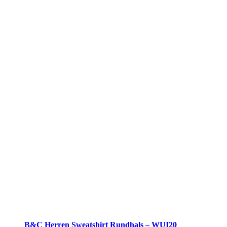
werden
B&C Herren Sweatshirt Rundhals – WUI20