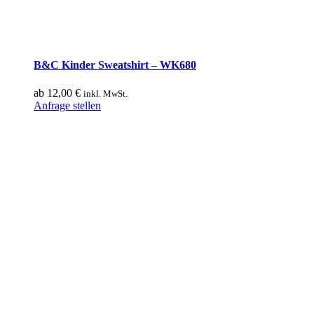
B&C Kinder Sweatshirt – WK680
ab
12,00
€
inkl. MwSt.
Dieses
Anfrage stellen
Produkt
weist
mehrere
Varianten
auf.
Die
Optionen
können
auf
der
Produktseite
gewählt
werden