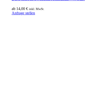
ab
14,00
€
inkl. MwSt.
Dieses
Anfrage stellen
Produkt
weist
mehrere
Varianten
auf.
Die
Optionen
können
auf
der
Produktseite
gewählt
werden