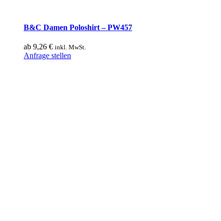
B&C Damen Poloshirt – PW457
ab
9,26
€
inkl. MwSt.
Dieses
Anfrage stellen
Produkt
weist
mehrere
Varianten
auf.
Die
Optionen
können
auf
der
Produktseite
gewählt
werden