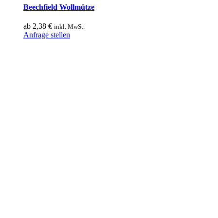
Beechfield Wollmütze
ab
2,38
€
inkl. MwSt.
Dieses
Anfrage stellen
Produkt
weist
mehrere
Varianten
auf.
Die
Optionen
können
auf
der
Produktseite
gewählt
werden