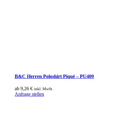
B&C Herren Poloshirt Piqué – PU409
ab
9,26
€
inkl. MwSt.
Dieses
Anfrage stellen
Produkt
weist
mehrere
Varianten
auf.
Die
Optionen