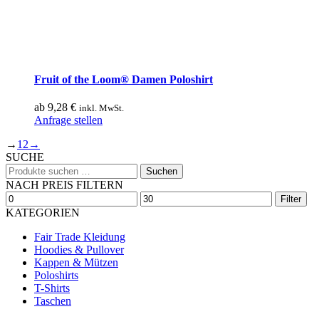
Fruit of the Loom® Damen Poloshirt
ab
9,28
€
inkl. MwSt.
Dieses
Anfrage stellen
Produkt
→
1
2
→
weist
SUCHE
mehrere
Suchen
Varianten
Suchen
nach:
auf.
NACH PREIS FILTERN
Die
Min.
Max.
Filter
Optionen
Preis
Preis
KATEGORIEN
können
auf
Fair Trade Kleidung
der
Hoodies & Pullover
Produktseite
Kappen & Mützen
gewählt
Poloshirts
werden
T-Shirts
Taschen