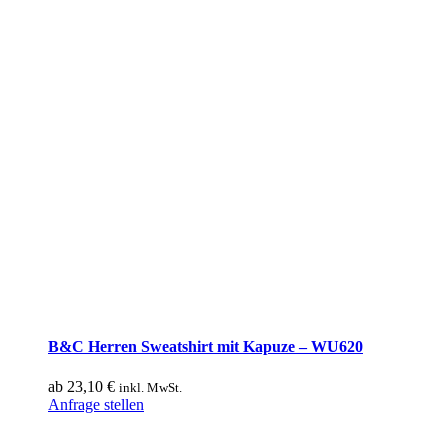
B&C Herren Sweatshirt mit Kapuze – WU620
ab
23,10
€
inkl. MwSt.
Dieses
Anfrage stellen
Produkt
weist