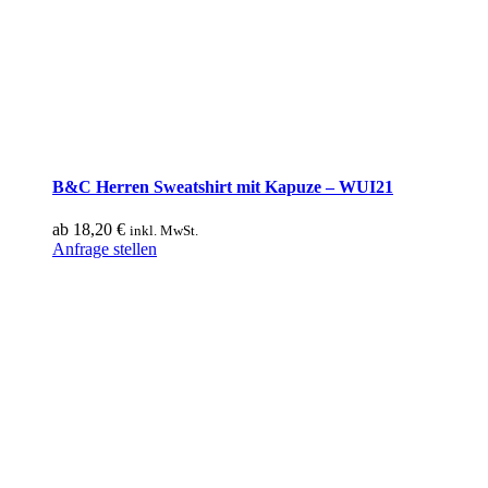
B&C Herren Sweatshirt mit Kapuze – WUI21
ab
18,20
€
inkl. MwSt.
Dieses
Anfrage stellen
Produkt
weist
mehrere
Varianten
auf.
Die
Optionen
können
auf
der
Produktseite
gewählt