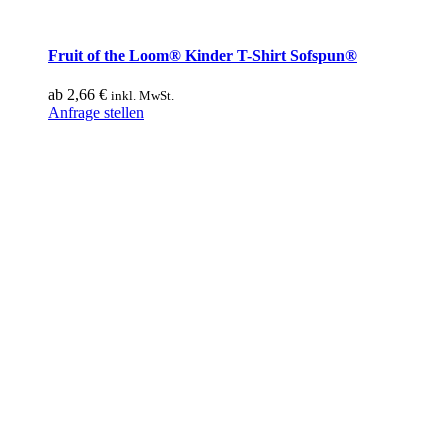
Fruit of the Loom® Kinder T-Shirt Sofspun®
ab
2,66
€
inkl. MwSt.
Dieses
Anfrage stellen
Produkt
weist
mehrere
Varianten
auf.
Die
Optionen
können
auf
der
Produktseite
gewählt
werden