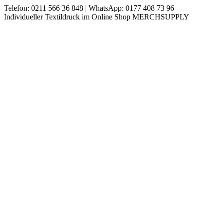
Zum
Telefon: 0211 566 36 848 | WhatsApp: 0177 408 73 96
Inhalt
Instagram
Individueller Textildruck im Online Shop MERCHSUPPLY
springen
page
opens
in
new
window