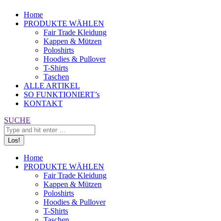
Home
PRODUKTE WÄHLEN
Fair Trade Kleidung
Kappen & Mützen
Poloshirts
Hoodies & Pullover
T-Shirts
Taschen
ALLE ARTIKEL
SO FUNKTIONIERT’s
KONTAKT
Search:
SUCHE
Home
PRODUKTE WÄHLEN
Fair Trade Kleidung
Kappen & Mützen
Poloshirts
Hoodies & Pullover
T-Shirts
Taschen