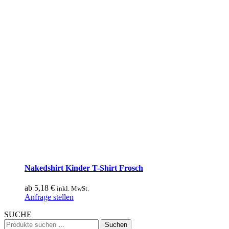
Nakedshirt Kinder T-Shirt Frosch
ab
5,18
€
inkl. MwSt.
Dieses
Anfrage stellen
Produkt
SUCHE
weist
Suchen
mehrere
Suchen