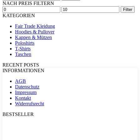
nach:
Varianten
NACH PREIS FILTERN
auf.
Min.
Max.
Filter
Die
Preis
Preis
KATEGORIEN
Optionen
können
Fair Trade Kleidung
auf
Hoodies & Pullover
der
Kappen & Mützen
Produktseite
Poloshirts
gewählt
T-Shirts
werden
Taschen
RECENT POSTS
INFORMATIONEN
AGB
Datenschutz
Impressum
Kontakt
Widerrufsrecht
BESTSELLER