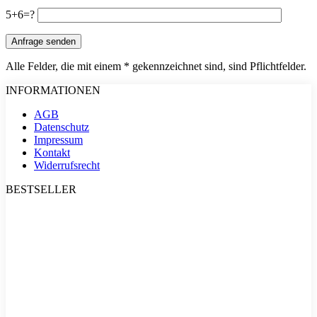
lasse
Bitte
dieses
5+6=?
lasse
Feld
dieses
leer.
Feld
leer.
Alle Felder, die mit einem * gekennzeichnet sind, sind Pflichtfelder.
INFORMATIONEN
AGB
Datenschutz
Impressum
Kontakt
Widerrufsrecht
BESTSELLER