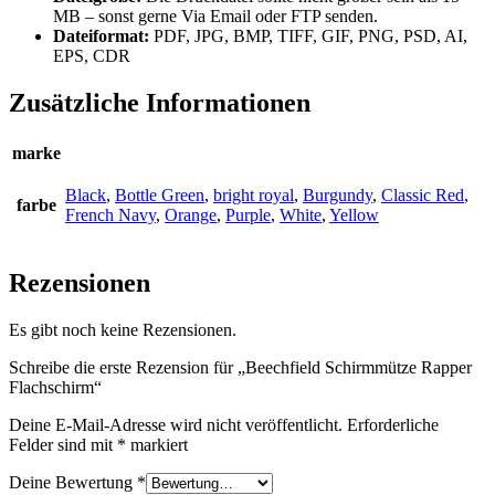
MB – sonst gerne Via Email oder FTP senden.
Dateiformat:
PDF, JPG, BMP, TIFF, GIF, PNG, PSD, AI,
EPS, CDR
Zusätzliche Informationen
marke
Black
,
Bottle Green
,
bright royal
,
Burgundy
,
Classic Red
,
farbe
French Navy
,
Orange
,
Purple
,
White
,
Yellow
Rezensionen
Es gibt noch keine Rezensionen.
Schreibe die erste Rezension für „Beechfield Schirmmütze Rapper
Flachschirm“
Deine E-Mail-Adresse wird nicht veröffentlicht.
Erforderliche
Felder sind mit
*
markiert
Deine Bewertung
*