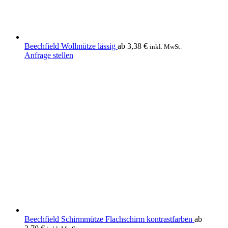
werden
Beechfield Wollmütze lässig
ab
3,38
€
inkl. MwSt.
Dieses
Anfrage stellen
Produkt
weist
mehrere
Varianten
auf.
Die
Optionen
können
auf
der
Produktseite
gewählt
werden
Beechfield Schirmmütze Flachschirm kontrastfarben
ab