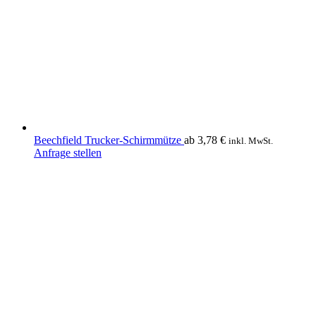
Beechfield Trucker-Schirmmütze
ab
3,78
€
inkl. MwSt.
Dieses
Anfrage stellen
Produkt
weist
mehrere
Varianten
auf.
Die
Optionen
können
auf
der
Produktseite
gewählt