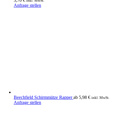
3,70
€
inkl. MwSt.
Dieses
Anfrage stellen
Produkt
weist
mehrere
Varianten
auf.
Die
Optionen
können
auf
der
Produktseite
gewählt
werden
Beechfield Schirmmütze Rapper
ab
5,98
€
inkl. MwSt.
Dieses
Anfrage stellen
Produkt
weist
mehrere
Varianten
auf.