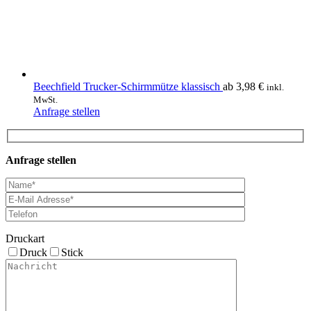
gewählt
werden
Beechfield Trucker-Schirmmütze klassisch
ab
3,98
€
inkl.
MwSt.
Dieses
Anfrage stellen
Produkt
weist
mehrere
Anfrage stellen
Varianten
auf.
Die
Optionen
können
auf
der
Druckart
Produktseite
Druck
Stick
gewählt
werden