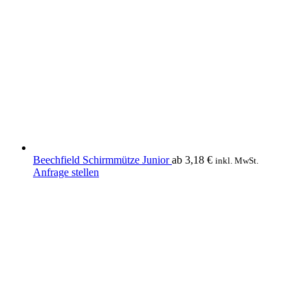
Die
Optionen
können
auf
der
Produktseite
gewählt
werden
Beechfield Schirmmütze Junior
ab
3,18
€
inkl. MwSt.
Dieses
Anfrage stellen
Produkt
weist
mehrere
Varianten
auf.
Die
Optionen
können
auf
der
Produktseite