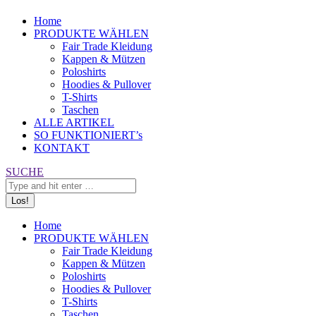
Home
PRODUKTE WÄHLEN
Fair Trade Kleidung
Kappen & Mützen
Poloshirts
Hoodies & Pullover
T-Shirts
Taschen
ALLE ARTIKEL
SO FUNKTIONIERT’s
KONTAKT
Search:
SUCHE
Home
PRODUKTE WÄHLEN
Fair Trade Kleidung
Kappen & Mützen
Poloshirts
Hoodies & Pullover
T-Shirts
Taschen