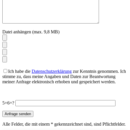
Datei anhängen (max. 9,8 MB)
Ich habe die
Datenschutzerklärung
zur Kenntnis genommen. Ich
stimme zu, dass meine Angaben und Daten zur Beantwortung
meiner Anfrage elektronisch erhoben und gespeichert werden.
Bitte
lasse
Bitte
dieses
5+6=?
lasse
Feld
dieses
leer.
Feld
leer.
Alle Felder, die mit einem * gekennzeichnet sind, sind Pflichtfelder.