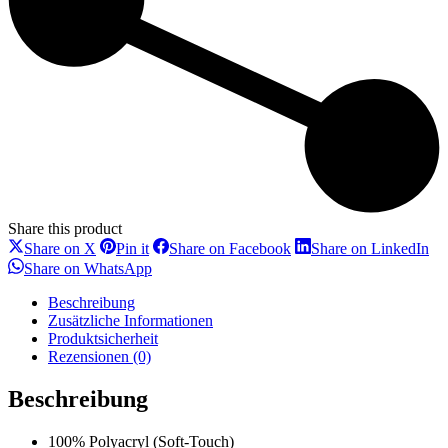
Share this product
Share
Share
Share
Sh
Share on X
Pin it
Share on Facebook
Share on LinkedIn
on
on
on
on
Share
Share on WhatsApp
X
Pinterest
Facebook
Li
on
WhatsApp
Beschreibung
Zusätzliche Informationen
Produktsicherheit
Rezensionen (0)
Beschreibung
100% Polyacryl (Soft-Touch)