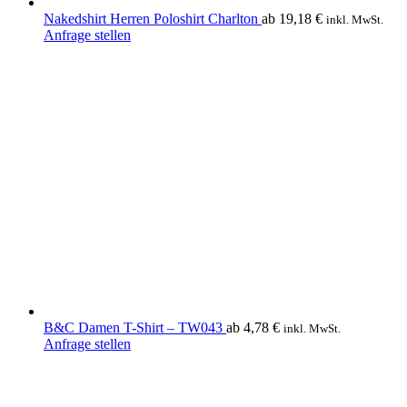
Nakedshirt Herren Poloshirt Charlton
ab
19,18
€
inkl. MwSt.
Dieses
Anfrage stellen
Produkt
weist
mehrere
Varianten
auf.
Die
Optionen
können
auf
der
Produktseite
gewählt
werden
B&C Damen T-Shirt – TW043
ab
4,78
€
inkl. MwSt.
Dieses
Anfrage stellen
Produkt
weist
mehrere