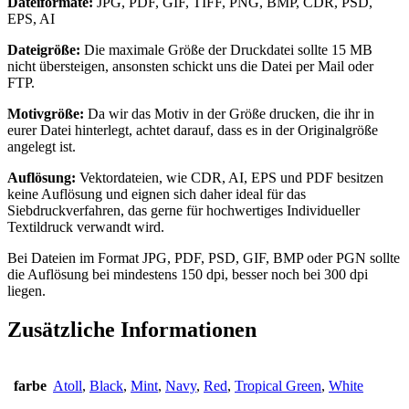
Dateiformate:
JPG, PDF, GIF, TIFF, PNG, BMP, CDR, PSD,
EPS, AI
Dateigröße:
Die maximale Größe der Druckdatei sollte 15 MB
nicht übersteigen, ansonsten schickt uns die Datei per Mail oder
FTP.
Motivgröße:
Da wir das Motiv in der Größe drucken, die ihr in
eurer Datei hinterlegt, achtet darauf, dass es in der Originalgröße
angelegt ist.
Auflösung:
Vektordateien, wie CDR, AI, EPS und PDF besitzen
keine Auflösung und eignen sich daher ideal für das
Siebdruckverfahren, das gerne für hochwertiges Individueller
Textildruck verwandt wird.
Bei Dateien im Format JPG, PDF, PSD, GIF, BMP oder PGN sollte
die Auflösung bei mindestens 150 dpi, besser noch bei 300 dpi
liegen.
Zusätzliche Informationen
farbe
Atoll
,
Black
,
Mint
,
Navy
,
Red
,
Tropical Green
,
White