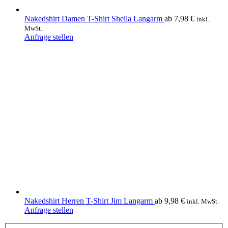
Nakedshirt Damen T-Shirt Sheila Langarm
ab
7,98
€
inkl.
MwSt.
Dieses
Anfrage stellen
Produkt
weist
mehrere
Varianten
auf.
Die
Optionen
können
auf
der
Produktseite
gewählt
werden
Nakedshirt Herren T-Shirt Jim Langarm
ab
9,98
€
inkl. MwSt.
Dieses
Anfrage stellen
Produkt
weist