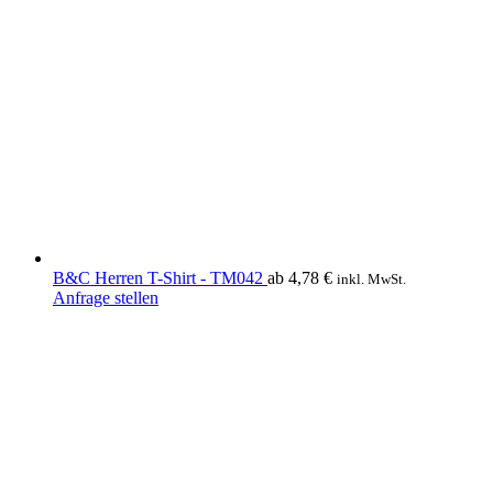
Varianten
auf.
Die
Optionen
können
auf
der
Produktseite
gewählt
werden
B&C Herren T-Shirt - TM042
ab
4,78
€
inkl. MwSt.
Dieses
Anfrage stellen
Produkt
weist
mehrere
Varianten
auf.
Die
Optionen
können
auf