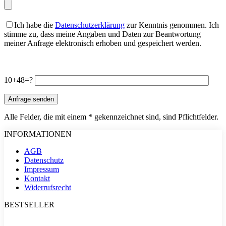
Ich habe die
Datenschutzerklärung
zur Kenntnis genommen. Ich
stimme zu, dass meine Angaben und Daten zur Beantwortung
meiner Anfrage elektronisch erhoben und gespeichert werden.
Bitte
lasse
Bitte
dieses
10+48=?
lasse
Feld
dieses
leer.
Feld
leer.
Alle Felder, die mit einem * gekennzeichnet sind, sind Pflichtfelder.
INFORMATIONEN
AGB
Datenschutz
Impressum
Kontakt
Widerrufsrecht
BESTSELLER