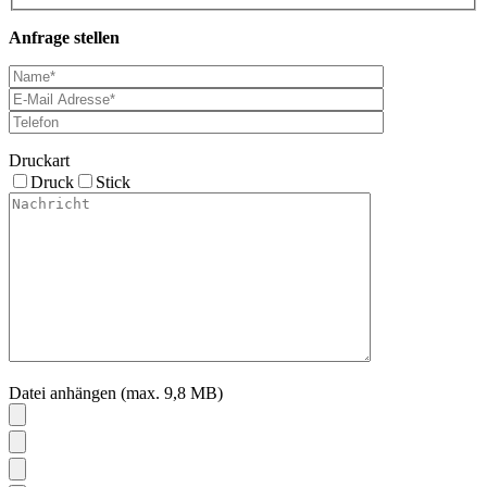
mehrere
Anfrage stellen
Varianten
auf.
Die
Optionen
können
auf
der
Druckart
Produktseite
Druck
Stick
gewählt
werden
Datei anhängen (max. 9,8 MB)