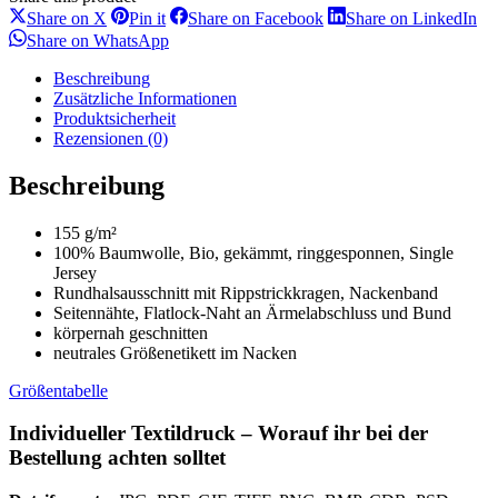
Share
Share
Share
Sh
Share on X
Pin it
Share on Facebook
Share on LinkedIn
on
on
on
on
Share
Share on WhatsApp
X
Pinterest
Facebook
Li
on
WhatsApp
Beschreibung
Zusätzliche Informationen
Produktsicherheit
Rezensionen (0)
Beschreibung
155 g/m²
100% Baumwolle, Bio, gekämmt, ringgesponnen, Single
Jersey
Rundhalsausschnitt mit Rippstrickkragen, Nackenband
Seitennähte, Flatlock-Naht an Ärmelabschluss und Bund
körpernah geschnitten
neutrales Größenetikett im Nacken
Größentabelle
Individueller Textildruck – Worauf ihr bei der
Bestellung achten solltet