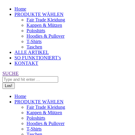
Home
PRODUKTE WÄHLEN
Fair Trade Kleidung
Kappen & Mützen
Poloshirts
Hoodies & Pullover
T-Shirts
Taschen
ALLE ARTIKEL
SO FUNKTIONIERT’s
KONTAKT
Search:
SUCHE
Home
PRODUKTE WÄHLEN
Fair Trade Kleidung
Kappen & Mützen
Poloshirts
Hoodies & Pullover
T-Shirts
Taschen