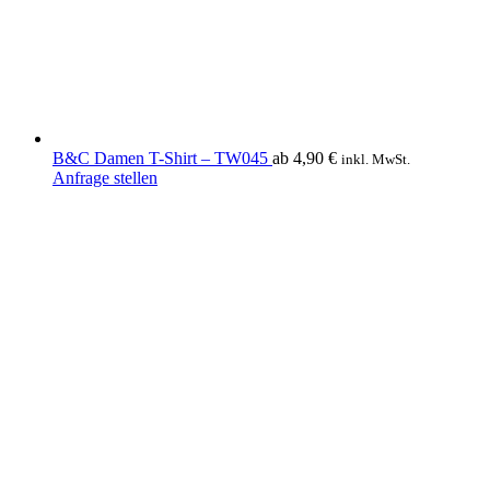
der
Produktseite
gewählt
werden
B&C Damen T-Shirt – TW045
ab
4,90
€
inkl. MwSt.
Dieses
Anfrage stellen
Produkt
weist
mehrere
Varianten
auf.
Die
Optionen
können
auf
der
Produktseite
gewählt
werden